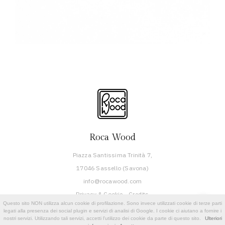
Roca Wood
Piazza Santissima Trinità 7,
17046 Sassello (Savona)
info@rocawood.com
Privacy & Cookie
-
Credits
Questo sito NON utilizza alcun cookie di profilazione. Sono invece utilizzati cookie di terze parti
legati alla presenza dei social plugin e servizi di analisi di Google. I cookie ci aiutano a fornire i
nostri servizi. Utilizzando tali servizi, accetti l'utilizzo dei cookie da parte di questo sito.
Ulteriori