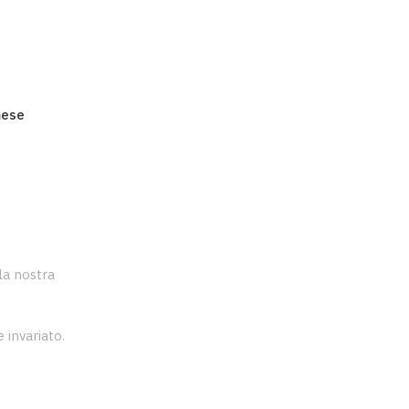
mese
lla nostra
 invariato.