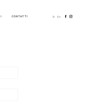
NG
CONTATTI
It
-
En