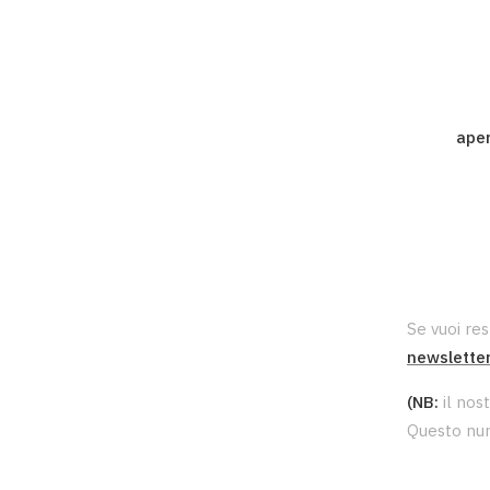
aper
Se vuoi res
newslette
(NB:
il no
Questo num