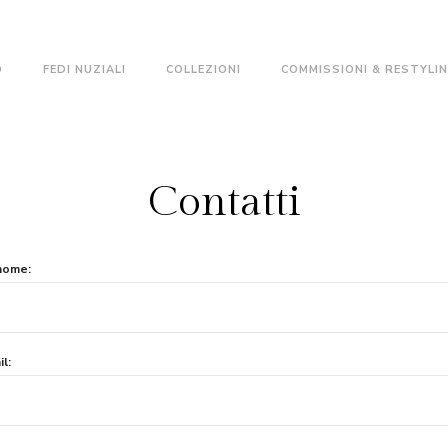
O
FEDI NUZIALI
COLLEZIONI
COMMISSIONI & RESTYLI
Contatti
nome:
il: