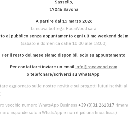
Sassello,
17046 Savona
A partire dal 15 marzo 2026
la nuova bottega RocaWood sarà
to al pubblico senza appuntamento ogni ultimo weekend del 
(sabato e domenica dalle 10:00 alle 18:00).
Per il resto del mese siamo disponibili solo su appuntamento.
Per contattarci inviare un email
info@rocawood.com
o telefonare/scriverci su
WhatsApp.
tare aggiornato sulle nostre novità e sui progetti futuri iscriviti a
r
stro vecchio numero WhatsApp Business
+39 (0)31 261017
rimane
ero risponde solo a WhatsApp e non è più una linea fissa.)